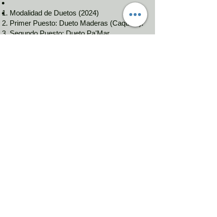
Modalidad de Duetos (2024)
Primer Puesto: Dueto Maderas (Caquetá).
Segundo Puesto: Dueto Pa'Mar
(Risaralda).
Tercer Puesto: Dueto Florecer Andino
(Caldas).
Cuarto Puesto: Dueto Encanto (Valle del
Cauca). [1]
Modalidad de Grupos (2024)
Primer Puesto: Elenco Juvenil Colombia
Canta y Encanta (Antioquia) — quienes
además se llevaron el Gran Premio Luis
Carlos González.
Segundo Puesto: Agrupación Scuilo
(Antioquia).
Tercer Puesto: Samán Ensamble (Valle del
Cauca)