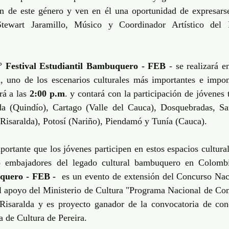
n de este género y ven en él una oportunidad de expresarse
Stewart Jaramillo, Músico y Coordinador Artístico del Fe
° Festival Estudiantil Bambuquero - FEB 
- se realizará e
 uno de los escenarios culturales más importantes e impone
á a las 
2:00 p.m
. y contará con la participación de jóvenes 
da (Quindío), Cartago (Valle del Cauca), Dosquebradas, Sa
(Risaralda), Potosí (Nariño), Piendamó y Tunía (Cauca). 
rtante que los jóvenes participen en estos espacios culturale
embajadores del legado cultural bambuquero en Colomb
quero - FEB - 
 es un evento de extensión del Concurso Nac
el apoyo del Ministerio de Cultura "Programa Nacional de Conc
Risaralda y es proyecto ganador de la convocatoria de conc
a de Cultura de Pereira. 