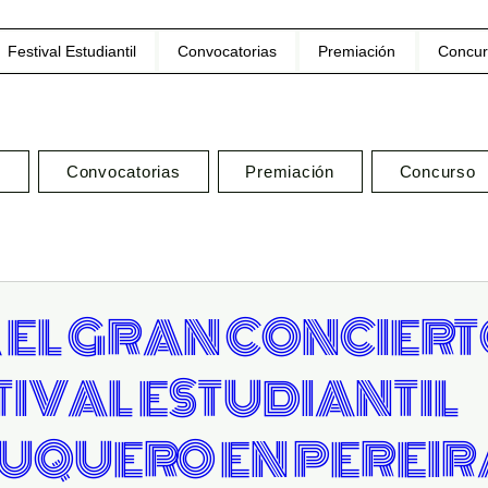
Festival Estudiantil
Convocatorias
Premiación
Concur
l
Convocatorias
Premiación
Concurso
 EL GRAN CONCIERT
STIVAL ESTUDIANTIL
UQUERO EN PEREIR