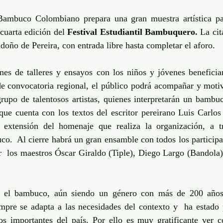
ambuco Colombiano prepara una gran muestra artística par
cuarta edición del 
Festival Estudiantil Bambuquero.
 La cit
oño de Pereira, con entrada libre hasta completar el aforo.
nes de talleres y ensayos con los niños y jóvenes beneficiar
de convocatoria regional, el público podrá acompañar y motiv
grupo de talentosos artistas, quienes interpretarán un bambuc
que cuenta con los textos del escritor pereirano Luis Carlos
 extensión del homenaje que realiza la organización, a t
o.  Al cierre habrá un gran ensamble con todos los participan
  los maestros Óscar Giraldo (Tiple), Diego Largo (Bandola) 
e el bambuco, aún siendo un género con más de 200 años 
pre se adapta a las necesidades del contexto y  ha estado 
 importantes del país. Por ello es muy gratificante ver 