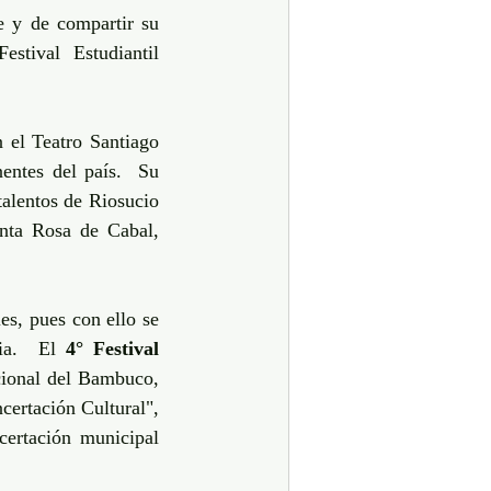
 y de compartir su 
stival Estudiantil 
n el Teatro Santiago 
ntes del país.  Su 
talentos de Riosucio 
nta Rosa de Cabal, 
s, pues con ello se 
ia.  El 
4° Festival 
ional del Bambuco, 
ertación Cultural", 
ertación municipal 