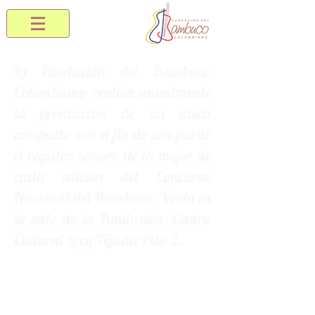
La Fundación del Bambuco
Colombiano realiza anualmente
la producción de un disco
compacto con el fin de compartir
el registro sonoro de lo mejor de
cada edición del Concurso
Nacional del Bambuco. Venta en
la sede de la Fundación, Centro
Cultural Lucy Tejada Piso 2.