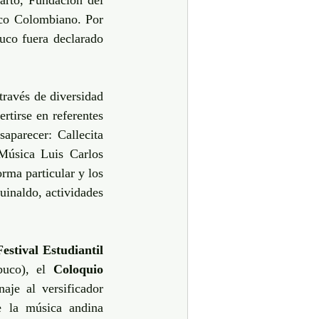
arto, Fundación del 
o Colombiano. Por 
co fuera declarado 
ravés de diversidad 
tirse en referentes 
aparecer: Callecita 
Música Luis Carlos 
ma particular y los  
uinaldo, actividades 
Festival Estudiantil 
uco), el 
Coloquio 
je al versificador 
 la música andina 