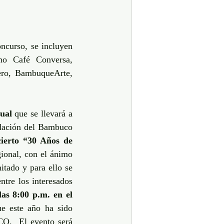
curso, se incluyen 
omo Café Conversa, 
ro, BambuqueArte, 
ual
 que se llevará a 
dación del Bambuco 
ierto “30 Años de 
gional, con el ánimo 
itado y para ello se 
tre los interesados 
as 8:00 p.m. en el 
ue este año ha sido 
CO.  El evento será 