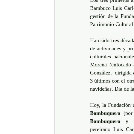
Los tres primeros a
Bambuco Luis Carlo
gestión de la Fund
Patrimonio Cultural
Han sido tres década
de actividades y pr
culturales nacional
Morena (enfocado e
González,  dirigida 
3 últimos con el otr
navideñas, Día de la
Hoy, la Fundación 
Bambuquero 
(por
Bambuquero
  y  e
pereirano Luis Car