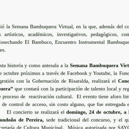
ió la Semana Bambuquera Virtual, en la que, además del con
s artísticos, académicos, investigativos, pedagógicos, c
osechando El Bambuco, Encuentro Instrumental Bambuque
es.
sta historia y como antesala a la 
Semana Bambuquera Virt
de octubre próximos a través de Facebook y Youtube, la Fun
estión con la Gobernación de Risaralda, realizará el 
Conc
uera”
 que contará con la participación de talento local y re
 proceso de  reactivación cultural.  El evento tiene aforo lim
 de control de acceso, sin costo alguno, que fue entregada en
    El concierto se realizará el 
domingo, 24 de octubre, a l
ondoño de Pereira,
 sede tradicional del concurso, y el q
ecretaría de Cultura Municipal.  Música autorizada por SAY