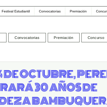
Festival Estudiantil
Convocatorias
Premiación
Concur
l
Convocatorias
Premiación
Concurso
24 DE OCTUBRE, PER
RARÁ 30 AÑOS DE
DEZA BAMBUQUE