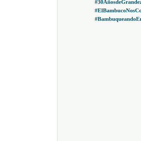
#30AñosdeGrande
#ElBambucoNosCo
#BambuqueandoE