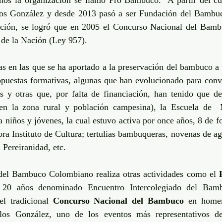
ños la organización se llamó Pro Bambuco.  A partir del cu
s González y desde 2013 pasó a ser Fundación del Bambuc
ación, se logró que en 2005 el Concurso Nacional del Bambu
 de la Nación (Ley 957).
s en las que se ha aportado a la preservación del bambuco a t
opuestas formativas, algunas que han evolucionado para conver
es y otras que, por falta de financiación, han tenido que des
n la zona rural y población campesina), la Escuela de  
a niños y jóvenes, la cual estuvo activa por once años, 8 de for
ora Instituto de Cultura; tertulias bambuqueras, novenas de ag
 Pereiranidad, etc.
del Bambuco Colombiano realiza otras actividades como el 
 20 años denominado Encuentro Intercolegiado del Bamb
l tradicional 
Concurso Nacional del Bambuco
 en homena
los González, uno de los eventos más representativos de