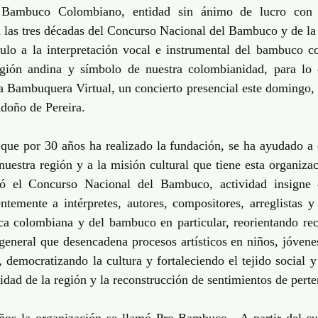
Bambuco Colombiano, entidad sin ánimo de lucro con s
a las tres décadas del Concurso Nacional del Bambuco y de la g
ulo a la interpretación vocal e instrumental del bambuco c
región andina y símbolo de nuestra colombianidad, para lo 
a Bambuquera Virtual, un concierto presencial este domingo, 2
doño de Pereira.
 que por 30 años ha realizado la fundación, se ha ayudado a d
nuestra región y a la misión cultural que tiene esta organizac
 el Concurso Nacional del Bambuco, actividad insigne de
temente a intérpretes, autores, compositores, arreglistas y 
a colombiana y del bambuco en particular, reorientando rec
general que desencadena procesos artísticos en niños, jóvenes
s, democratizando la cultura y fortaleciendo el tejido social y 
idad de la región y la reconstrucción de sentimientos de perte