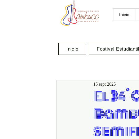
Inicio
Inicio
Festival Estudianti
15 sept 2025
El 34
Bambu
semif