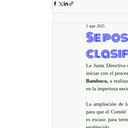
5 sept 2025
Se po
clasi
La Junta Directiva 
iniciar con el proce
Bambuco, 
a realiz
en la imperiosa nece
La ampliación de la
para que el Comité T
es escaso para term
establecido.