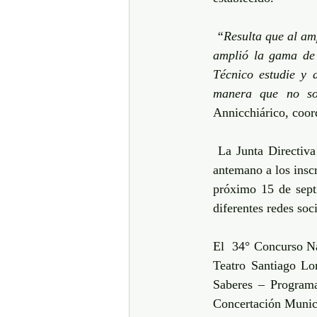
“Resulta que al am
amplió la gama de 
Técnico estudie y d
manera que no so
Annicchiárico, coo
La Junta Directiv
antemano a los inscr
próximo 15 de sept
diferentes redes soc
El  34° Concurso Na
Teatro Santiago Lon
Saberes – Programa
Concertación Munici