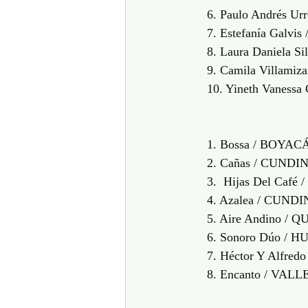
6. Paulo Andrés U
7. Estefanía Galv
8. Laura Daniela 
9. Camila Villam
10. Yineth Vanes
1. Bossa / BOYAC
2. Cañas / CUN
3.  Hijas Del Café
4. Azalea / CUN
5. Aire Andino / 
6. Sonoro Dúo / H
7. Héctor Y Alfre
8. Encanto / VAL