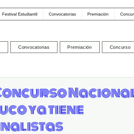
Festival Estudiantil
Convocatorias
Premiación
Concur
l
Convocatorias
Premiación
Concurso
° Concurso Nacional
co ya tiene
inalistas