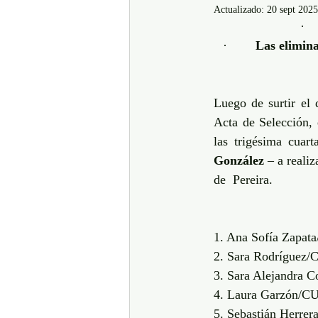
Actualizado:
20 sept 2025
·   
·        
Las elimina
Luego de surtir el 
Acta de Selección, 
las trigésima cuart
González
 – a reali
de  Pereira.
1. Ana Sofía Zap
2. Sara Rodrígue
3. Sara Alejandr
4. Laura Garzón
5. Sebastián Herr