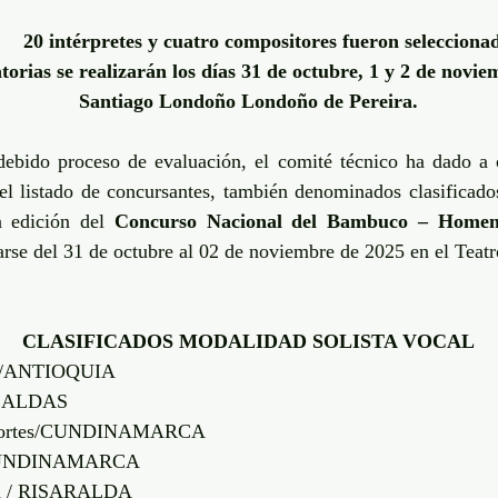
     
20 intérpretes y cuatro compositores fueron selecciona
torias se realizarán los días 31 de octubre, 1 y 2 de novie
Santiago Londoño Londoño de Pereira.
debido proceso de evaluación, el comité técnico ha dado a 
el listado de concursantes, también denominados clasificados 
a edición del 
Concurso Nacional del Bambuco – Homena
zarse del 31 de octubre al 02 de noviembre de 2025 en el Teat
CLASIFICADOS MODALIDAD SOLISTA VOCAL
ata/ANTIOQUIA
z/CALDAS
a Cortes/CUNDINAMARCA
/CUNDINAMARCA
era / RISARALDA