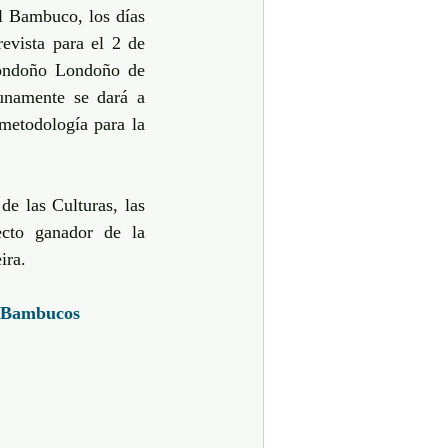
l Bambuco, los días 
vista para el 2 de 
Londoño Londoño de 
unamente se dará a 
metodología para la 
e las Culturas, las 
cto ganador de la 
ira.
nBambucos