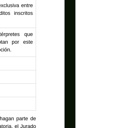
clusiva entre 
tos inscritos 
érpretes que 
ptan por este 
ción.  
·       Si llegase a haber actos participantes que por sus características hagan parte de 
oria, el Jurado 