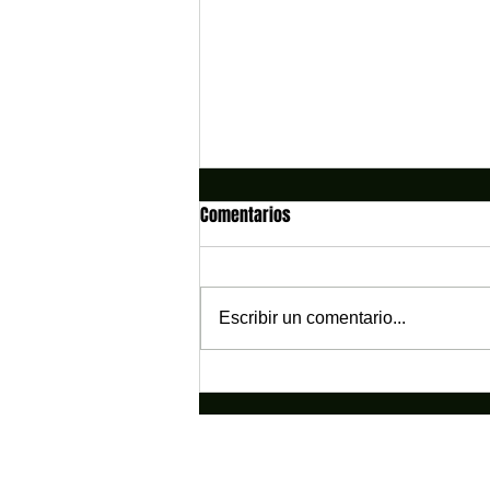
Comentarios
Escribir un comentario...
Festival Estudiantil Bambuquero:
Una experiencia que fortalece el
valor cultural del Bambuco
Colombiano