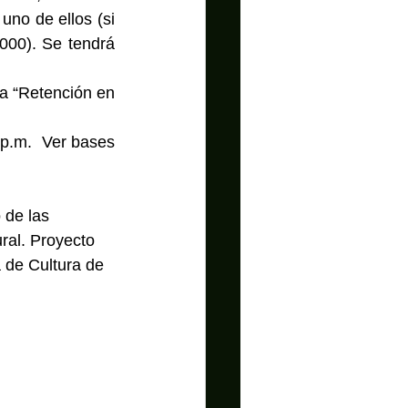
no de ellos (si 
000). Se tendrá 
la “Retención en 
Las inscripciones estarán abiertas hasta el martes 26 de agosto, a las 11:00 p.m.  Ver bases 
 de las 
ral. Proyecto 
 de Cultura de 