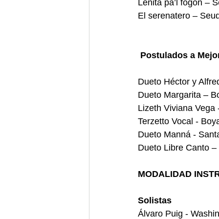
Leñita pa’l fogón – 
El serenatero – Seu
Postulados a Mejor
Dueto Héctor y Alfre
Dueto Margarita – B
Lizeth Viviana Vega 
Terzetto Vocal - Boy
Dueto Manná - Sant
Dueto Libre Canto –
MODALIDAD INST
Solistas
Álvaro Puig - Washi