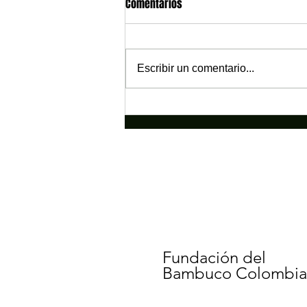
Comentarios
Escribir un comentario...
Festival Estudiantil Bambuquero:
Una experiencia que fortalece el
valor cultural del Bambuco
Colombiano
Fundación del
Bambuco Colombi