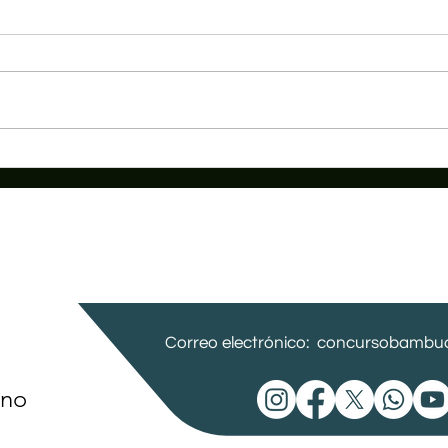
En Agosto cierran Convocatorias
Bambuqueras 2026
Correo electrónico:
concursobambuc
ano