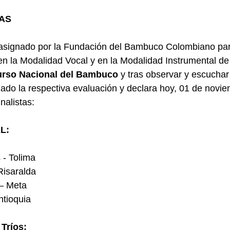
TAS
r asignado por la Fundación del Bambuco Colombiano par
 en la Modalidad Vocal y en la Modalidad Instrumental de 
urso Nacional del Bambuco
 y tras observar y escuchar
zado la respectiva evaluación y declara hoy, 01 de novi
inalistas:
L:
- Tolima
Risaralda
 – Meta
ntioquia
Tríos: