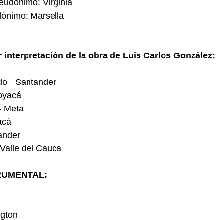
Seudónimo: Virginia
dónimo: Marsella
 interpretación de la obra de Luis Carlos González:
do - Santander
oyacá
- Meta
acá
ander
 Valle del Cauca
RUMENTAL:
ngton